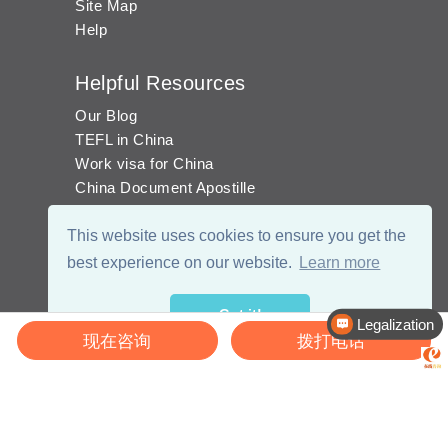
Site Map
Help
Helpful Resources
Our Blog
TEFL in China
Work visa for China
China Document Apostille
Income Tax Calculator
This website uses cookies to ensure you get the
best experience on our website.
Learn more
Got it!
Legalization
现在咨询
拨打电话
© 2026 - eChinaCareers, all rights reserved. Owned and operated by
成