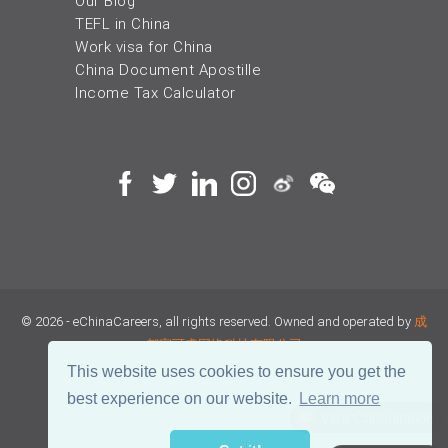
Our Blog
TEFL in China
Work visa for China
China Document Apostille
Income Tax Calculator
© 2026 - eChinaCareers, all rights reserved. Owned and operated by
成
都宜可睿网络科技有限公司
This website uses cookies to ensure you get the
蜀ICP备18038990号
best experience on our website.
Learn more
川公网安备 51019002002105号
Terms of Use
Privacy