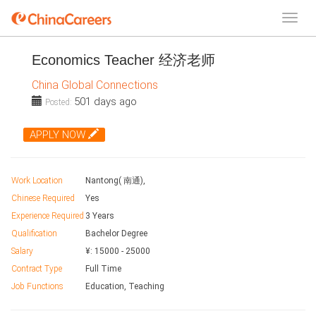
Economics Teacher 经济老师
China Global Connections
501 days ago
Posted:
APPLY NOW
Work Location
Nantong( 南通),
Chinese Required
Yes
Experience Required
3 Years
Qualification
Bachelor Degree
Salary
¥:
15000
-
25000
Contract Type
Full Time
Job Functions
Education, Teaching