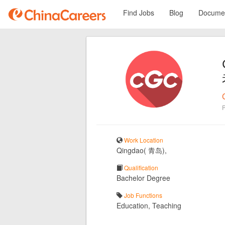
Find Jobs
Blog
Documen
Work Location
Qingdao( 青岛),
Qualification
Bachelor Degree
Job Functions
Education, Teaching