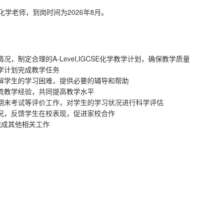
2026
8
化学老师，到岗时间为
年
月。
A-Level,IGCSE
情况，制定合理的
化学教学计划，确保教学质量
学计划完成教学任务
解学生的学习困难，提供必要的辅导和帮助
流教学经验，共同提高教学水平
期末考试等评价工作，对学生的学习状况进行科学评估
况，反馈学生在校表现，促进家校合作
完成其他相关工作