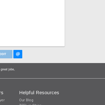
DDIT
great jobs,
rs
Helpful Resources
yer
Our Blog