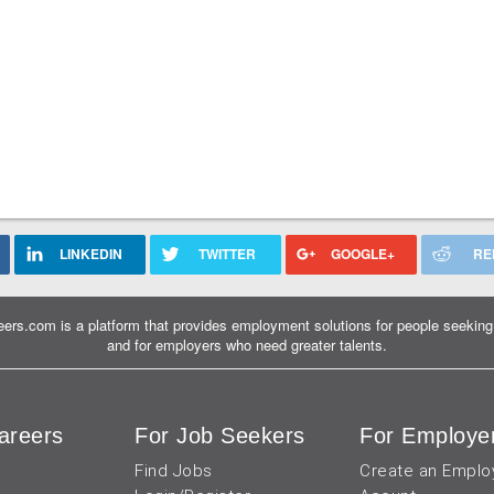
LINKEDIN
TWITTER
GOOGLE+
RE
ers.com is a platform that provides employment solutions for people seeking 
and for employers who need greater talents.
areers
For Job Seekers
For Employe
Find Jobs
Create an Emplo