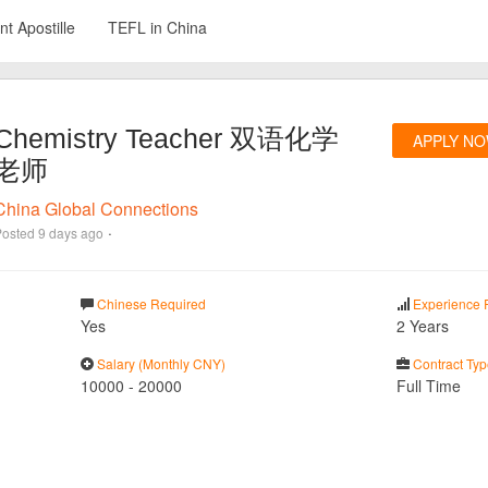
t Apostille
TEFL in China
Chemistry Teacher 双语化学
APPLY N
老师
China Global Connections
·
Posted
9 days ago
Chinese Required
Experience 
Yes
2 Years
Salary (Monthly CNY)
Contract Typ
10000
-
20000
Full Time