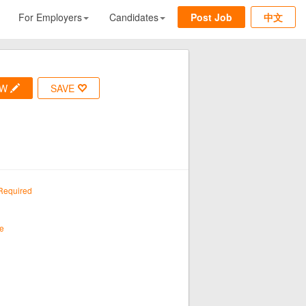
For Employers
Candidates
Post Job
中文
OW
SAVE
Required
e