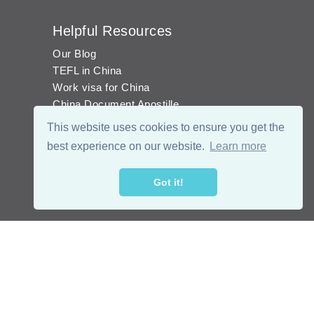
Helpful Resources
Our Blog
TEFL in China
Work visa for China
China Document Apostille
Income Tax Calculator
This website uses cookies to ensure you get the
best experience on our website.
Learn more
Got it!
© 2026 - eChinaCareers, all rights reserved. Owned and operated by
成
都宜可睿网络科技有限公司