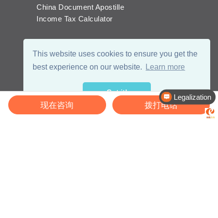
China Document Apostille
Income Tax Calculator
This website uses cookies to ensure you get the
best experience on our website.
Learn more
Got it!
Legalization
现在咨询
拨打电话
© 2026 - eChinaCareers, all rights reserved. Owned and operated by
成
都宜可睿网络科技有限公司
蜀ICP备18038990号
川公网安备 51019002002105号
Terms of Use
Privacy
Center