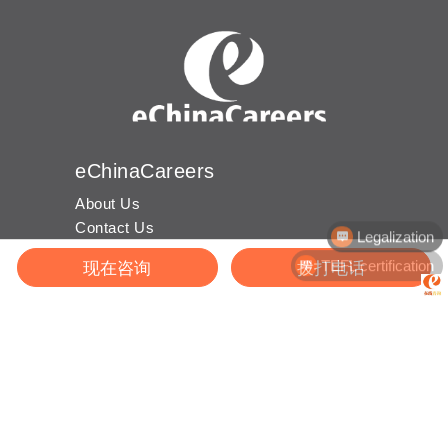
eChinaCareers
About Us
Legalization
Contact Us
Work with us
TEFL certification
现在咨询
拨打电话
For Job Seekers
Find Jobs
Register Account
Site Map
Help