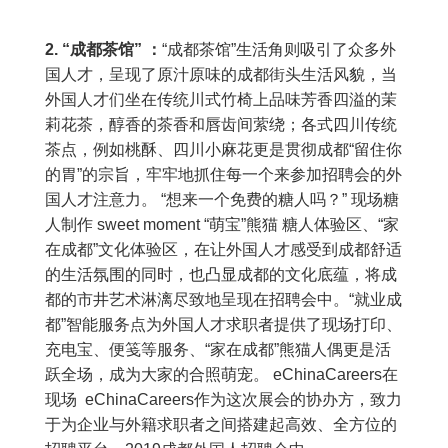
2. “成都茶馆” ：
“成都茶馆”生活角则吸引了众多外
国人才，呈现了原汁原味的成都街头生活风貌，当
外国人才们坐在传统川式竹椅上品味芳香四溢的茉
莉花茶，醇香的茶香和唇齿间萦绕；各式四川传统
茶点，例如桃酥、四川小麻花更是贯彻成都“留住你
的胃”的宗旨，牢牢地抓住每一个来参加招聘会的外
国人才注意力。 “想来一个免费的糖人吗？” 现场糖
人制作 sweet moment “萌宝”熊猫 糖人体验区、“家
在成都”文化体验区，在让外国人才感受到成都舒适
的生活氛围的同时，也凸显成都的文化底蕴，将成
都的市井艺术淋漓尽致地呈现在招聘会中。“就业成
都”智能服务点为外国人才求职者提供了现场打印、
充电宝、便笺等服务、“家在成都”熊猫人偶更是活
跃全场，成为大家的合照萌宠。 eChinaCareers在
现场 eChinaCareers作为这次展会的协办方，致力
于为企业与外籍求职者之间搭建起高效、全方位的