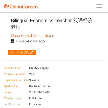
Bilingual Economics Teacher 双语经济
老师
China Global Connections
24 days ago
Posted:
APPLY NOW
Work Location
Huizhou( 惠州),
Chinese Required
Yes
Experience Required
3 Years
Qualification
Bachelor Degree
Salary
¥:
18000
-
22000
Contract Type
Full Time
Job Functions
Education