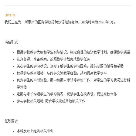
Details
我们正在为一所惠州的国际学校招聘双语经济老师，到岗时间为2026年8月。
岗位职责
根据学校教学大纲和学生实际情况，制定合理的
经济
教学计划，确保教学质量
认真备课，准备教案，按照教学计划完成教学任务
关心学生的学习状况，及时了解学生的学习困难，提供必要的辅导和帮助
积极参与教研活动，与同事交流教学经验，共同提高教学水平
负责学生的平时测验、期中和期末考试等评价工作，对学生的学习状况进行科
学评估
定期与家长沟通学生的学习情况，反馈学生在校表现，促进家校合作
参与学校相关活动
,
配合学校完成其他相关工作
任职要求
本科
及以上
经济
相关专业